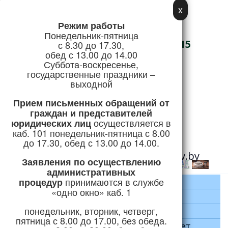
x
Режим работы
Адрес:
Понедельник-пятница
г. Логойск, ул. Советская, 15
с 8.30 до 17.30,
обед с 13.00 до 14.00
Телефон/Факс:
Суббота-воскресенье,
государственные праздники –
+375 (1774) 5-51-41
выходной
Режим работы
Прием письменных обращений
от
граждан и представителей
осуществляется в
юридических лиц
Горячая линия:
каб. 101 понедельник-пятница с 8.00
+375 (1774) 5-24-04
до 17.30, обед с 13.00 до 14.00.
e-mail:
priemnaya@logoysk.gov.by
Заявления по осуществлению
административных
принимаются
в службе
процедур
Главная
«одно окно» каб. 1
Район
понедельник, вторник, четверг,
Руководство
пятница с 8.00 до 17.00, без обеда.
Районный исполнительный комитет