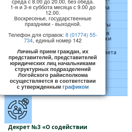
среда с 8.00 до 20.00, без обеда.
1-я и 3-я суббота месяца с 9.00 до
Управления и отделы райисполкома
12.00.
Районный Совет депутатов
Воскресенье, государственные
праздники - выходной.
Сельские исполнительные комитеты
Представители Логойского района в
Телефон для справок:
8 (01774) 55-
Национальном собрании Республики
734
, единый номер 142
Беларусь
Личный прием граждан, их
Депутаты Минского областного Совета
представителей, представителей
депутатов
юридических лиц начальниками
Официальные документы
структурных подразделений
Логойского райисполкома
Экономика
осуществляется в соответствии
Социальная сфера
с утвержденным
графиком
Строительство и ЖКХ
Декрет №3 «О содействии