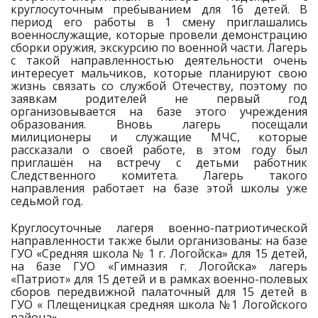
круглосуточным пребыванием для 16 детей. В
период его работы в 1 смену приглашались
военнослужащие, которые провели демонстрацию
сборки оружия, экскурсию по военной части. Лагерь
с такой направленностью деятельности очень
интересует мальчиков, которые планируют свою
жизнь связать со службой Отечеству, поэтому по
заявкам родителей не первый год
организовывается на базе этого учреждения
образования. Вновь лагерь посещали
милиционеры и служащие МЧС, которые
рассказали о своей работе, в этом году был
приглашён на встречу с детьми работник
Следственного комитета. Лагерь такого
направления работает на базе этой школы уже
седьмой год.
Круглосуточные лагеря военно-патриотической
направленности также были организованы: на базе
ГУО «Средняя школа № 1 г. Логойска» для 15 детей,
на базе ГУО «Гимназия г. Логойска» лагерь
«Патриот» для 15 детей и в рамках военно-полевых
сборов передвижной палаточный для 15 детей в
ГУО « Плещеницкая средняя школа №1 Логойского
района»