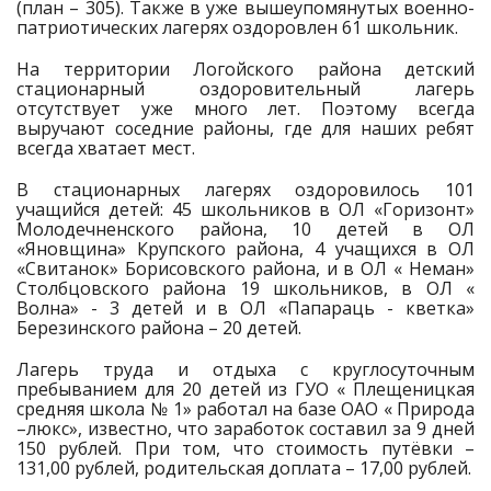
(план – 305). Также в уже вышеупомянутых военно-
патриотических лагерях оздоровлен 61 школьник.
На территории Логойского района детский
стационарный оздоровительный лагерь
отсутствует уже много лет. Поэтому всегда
выручают соседние районы, где для наших ребят
всегда хватает мест.
В стационарных лагерях оздоровилось 101
учащийся детей: 45 школьников в ОЛ «Горизонт»
Молодечненского района, 10 детей в ОЛ
«Яновщина» Крупского района, 4 учащихся в ОЛ
«Свитанок» Борисовского района, и в ОЛ « Неман»
Столбцовского района 19 школьников, в ОЛ «
Волна» - 3 детей и в ОЛ «Папараць - кветка»
Березинского района – 20 детей.
Лагерь труда и отдыха с круглосуточным
пребыванием для 20 детей из ГУО « Плещеницкая
средняя школа № 1» работал на базе ОАО « Природа
–люкс», известно, что заработок составил за 9 дней
150 рублей. При том, что стоимость путёвки –
131,00 рублей, родительская доплата – 17,00 рублей.