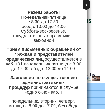
x
Режим работы
Адрес:
Понедельник-пятница
г. Логойск, ул. Советская, 15
с 8.30 до 17.30,
обед с 13.00 до 14.00
Телефон/Факс:
Суббота-воскресенье,
государственные праздники –
+375 (1774) 5-51-41
выходной
Режим работы
Прием письменных обращений
от
граждан и представителей
осуществляется в
юридических лиц
Горячая линия:
каб. 101 понедельник-пятница с 8.00
+375 (1774) 5-24-04
до 17.30, обед с 13.00 до 14.00.
e-mail:
priemnaya@logoysk.gov.by
Заявления по осуществлению
административных
принимаются
в службе
процедур
Главная
«одно окно» каб. 1
Район
понедельник, вторник, четверг,
Руководство
пятница с 8.00 до 17.00, без обеда.
Экономика