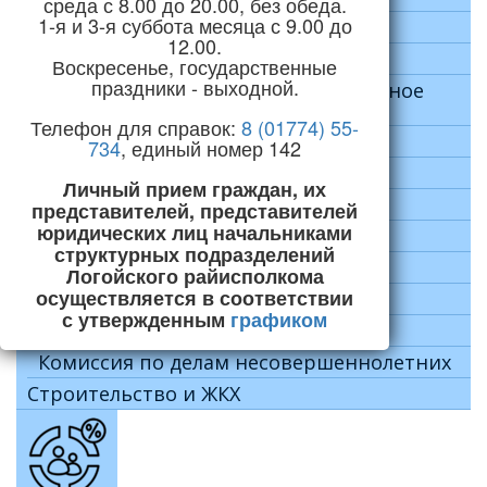
среда с 8.00 до 20.00, без обеда.
1-я и 3-я суббота месяца с 9.00 до
Социальная сфера
12.00.
Здравоохранение
Воскресенье, государственные
праздники - выходной.
Оздоровление и санаторно-курортное
лечение
Телефон для справок:
8 (01774) 55-
Лето 2024
734
, единый номер 142
Лето 2025
Личный прием граждан, их
Образование
представителей, представителей
юридических лиц начальниками
Культура
структурных подразделений
Спорт и физическая культура
Логойского райисполкома
осуществляется в соответствии
Идеологическая работа
с утвержденным
графиком
Социальная защита населения
Комиссия по делам несовершеннолетних
Строительство и ЖКХ