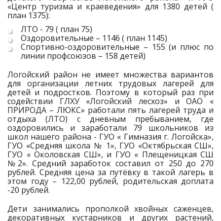
«Центр туризма и краеведения» для 1380 детей (
план 1375):
ЛТО - 79 ( план 75)
Оздоровительные – 1146 ( план 1145)
Спортивно-оздоровительные – 155 (и плюс по
линии профсоюзов – 158 детей)
Логойский район не имеет множества вариантов
для организации летних трудовых лагерей для
детей и подростков. Поэтому в который раз при
содействии ГЛХУ «Логойский лесхоз» и ОАО «
ПРИРОДА – ЛЮКС» работали пять лагерей труда и
отдыха (ЛТО) с дневным пребыванием, где
оздоровились и заработали 79 школьников из
школ нашего района - ГУО « Гимназия г. Логойска»,
ГУО «Средняя школа № 1», ГУО «Октябрьская СШ»,
ГУО « Околовская СШ», и ГУО « Плещеницкая СШ
№2». Средний заработок составил от 250 до 270
рублей. Средняя цена за путёвку в такой лагерь в
этом году – 122,00 рублей, родительская доплата
-20 рублей.
Дети занимались прополкой хвойных саженцев,
декоративных кустарников и других растений,