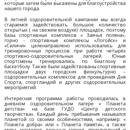
которые затем были высажены для благоустройства
нашего города.
В летней оздоровительной кампании мы всегда
стараемся задействовать большое количество
открытых ( на свежем воздухе) площадок, поэтому
базы спортивных комплеков « Заячья поляна»,
горно - спортивные комплексы «Логойск» и
«Силичи» целенаправлено использовались для
тренировочных процессов при работе четырёх
спортивно-оздоровительных лагерей. Юные
спортсмены тренировались по биатлону и
баскетболу. Также были задействованы спортивные
площадки двух городских физкультурно –
оздоровительных комплексов для проведения Дня
Спорта, спортландий и других оздоровительных
мероприятий.
Интересная программа работы проводилась в
дневном оздоровительном лагере « Планета
детства» на базе ГУДО «Центр детского
творчества». Каждый день пребывания назывался
планетой со своими особенностями, например: «
Планета добра» или « Планета памяти», а также
мира, мастеров, военных героев, приключений и