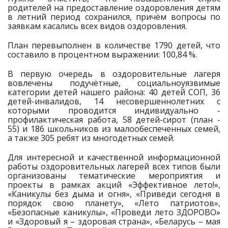
родителей на предоставление оздоровления детям
в летний период сохранился, причём вопросы по
заявкам касались всех видов оздоровления.
План перевыполнен в количестве 1790 детей, что
составило в процентном выражении: 100,84 %.
В первую очередь в оздоровительные лагеря
вовлечены подучётные, социальноуязвимые
категории детей нашего района: 40 детей СОП, 36
детей-инвалидов, 14 несовершеннолетних с
которыми проводится индивидуально -
профилактическая работа, 58 детей-сирот (план -
55) и 186 школьников из малообеспеченных семей,
а также 305 ребят из многодетных семей.
Для интересной и качественной информационной
работы оздоровительных лагерей всех типов были
организованы тематические мероприятия и
проекты в рамках акций «Эффективное лето!»,
«Каникулы без дыма и огня», «Приведи сегодня в
порядок свою планету», «Лето патриотов»,
«Безопасные каникулы», «Проведи лето ЗДОРОВО»
и «Здоровый я – здоровая страна», «Беларусь – мая