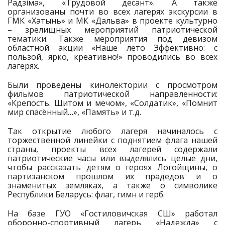
Радзiма», «Трудовой десант». А также
организованы почти во всех лагерях экскурсии в
ГМК «Хатынь» и МК «Дальва» в проекте культурно
– зрелищных мероприятий патриотической
тематики. Также мероприятия под девизом
областной акции «Наше лето Эффективно: с
пользой, ярко, креативно!» проводились во всех
лагерях.
Были проведены кинолектории с просмотром
фильмов патриотической направленности:
«Крепость. Щитом и мечом», «Солдатик», «Помнит
мир спасённый…», «Память» и т.д.
Так открытие любого лагеря начиналось с
торжественной линейки с поднятием флага нашей
страны, проекты всех лагерей содержали
патриотические часы или выделялись целые дни,
чтобы рассказать детям о героях Логойщины, о
партизанском прошлом их прадедов и о
знаменитых земляках, а также о символике
Республики Беларусь: флаг, гимн и герб.
На базе ГУО «Гостиловичская СШ» работал
оборонно-спортивный лагерь «Надежда» с