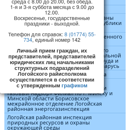
среда с 8.00 до 20.00, без обеда.
чрезвычайным ситуациям
1-я и 3-я суббота месяца с 9.00 до
Суд Логойского района
12.00.
Воскресенье, государственные
Логойский отдел Департамента охраны
праздники - выходной.
Министерства внутренних дел Республики
Беларусь
Телефон для справок:
8 (01774) 55-
Логойский районный отдел Следственного
734
, единый номер 142
комитета Республики Беларусь
Личный прием граждан, их
Логойский районный отдел Минского
областного управления фонда социальной
представителей, представителей
защиты населения министерства труда и
юридических лиц начальниками
социальной защиты Республики Беларусь
структурных подразделений
Логойского райисполкома
Отдел загс Логойского райисполкома
осуществляется в соответствии
Государственное учреждение
с утвержденным
графиком
«Государственный энергетический и
газовый надзор» Филиал по г. Минску и
Минской области Борисовское
межрайонное отделение Логойская
районная энергогазинспекция
Логойская районная инспекция
природных ресурсов и охраны
окружающей среды