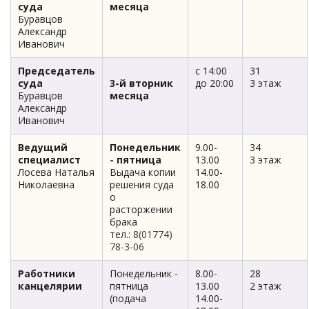
суда
месяца
Буравцов
Александр
Иванович
Председатель
с 14:00
31
суда
3-й вторник
до 20:00
3 этаж
Буравцов
месяца
Александр
Иванович
Ведущий
Понедельник
9.00-
34
специалист
- пятница
13.00
3 этаж
Лосева Наталья
Выдача копии
14.00-
Николаевна
решения суда
18.00
о
расторжении
брака
тел.:
8(01774)
78-3-06
Работники
Понедельник -
8.00-
28
канцелярии
пятница
13.00
2 этаж
(подача
14.00-