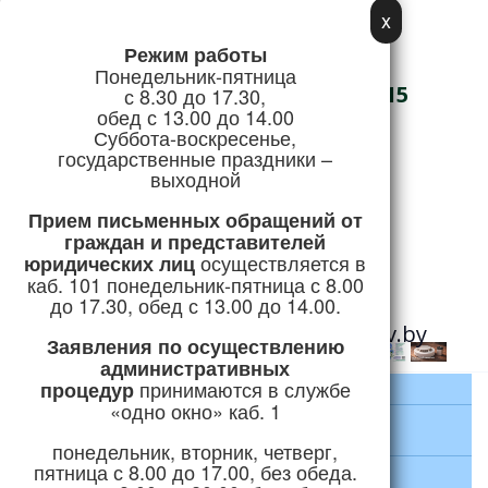
x
Режим работы
Адрес:
Понедельник-пятница
г. Логойск, ул. Советская, 15
с 8.30 до 17.30,
обед с 13.00 до 14.00
Телефон/Факс:
Суббота-воскресенье,
государственные праздники –
+375 (1774) 5-51-41
выходной
Режим работы
Прием письменных обращений
от
граждан и представителей
осуществляется в
юридических лиц
Горячая линия:
каб. 101 понедельник-пятница с 8.00
+375 (1774) 5-24-04
до 17.30, обед с 13.00 до 14.00.
e-mail:
priemnaya@logoysk.gov.by
Заявления по осуществлению
административных
принимаются
в службе
процедур
Прокуратура Логойского района
«одно окно» каб. 1
Отдел внутренних дел Логойского
райисполкома
понедельник, вторник, четверг,
пятница с 8.00 до 17.00, без обеда.
Логойский районный отдел по